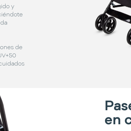
ido y
ciéndote
ada
iones de
 UV+50
 cuidados
Pas
en 