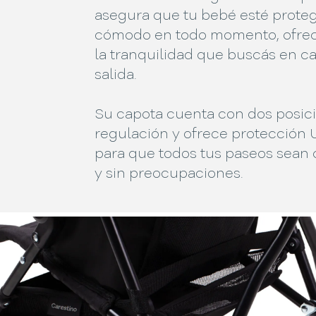
asegura que tu bebé esté proteg
cómodo en todo momento, ofre
la tranquilidad que buscás en c
salida.
Su capota cuenta con dos posic
regulación y ofrece protección
para que todos tus paseos sean
y sin preocupaciones.