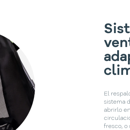
Sis
ven
ada
cli
El respal
sistema d
abrirlo e
circulaci
fresco, 