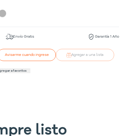
Envío Gratis
Garantía 1 Año
Avisarme cuando ingrese
Agregar a una lista
gregar a favoritos
mpre listo