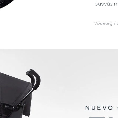
buscás ma
Vos elegís