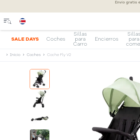
Envío gratis
Sillas
Silla
SALE DAYS
Coches
para
Encierros
para
Carro
come
Inicio
Coches
Coche Fly V2