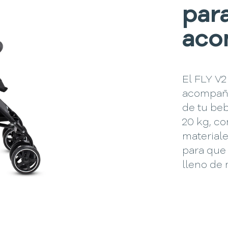
par
aco
El FLY V2
acompaña
de tu beb
20 kg, c
materiale
para que 
lleno de