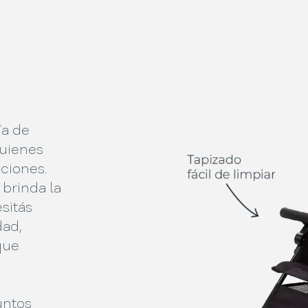
ía de
quienes
ciones.
 brinda la
sitás
dad,
que
untos