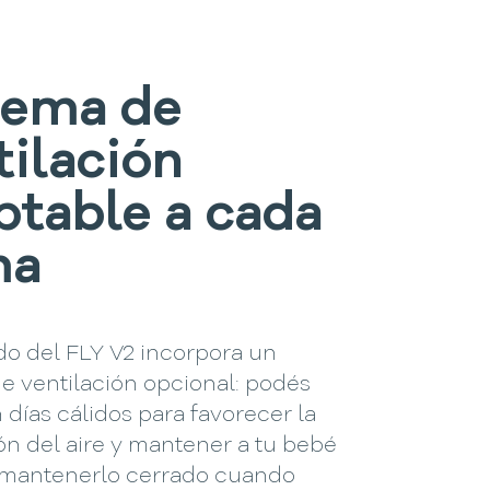
tema de
tilación
ptable a cada
ma
do del FLY V2 incorpora un
e ventilación opcional: podés
n días cálidos para favorecer la
ón del aire y mantener a tu bebé
o mantenerlo cerrado cuando