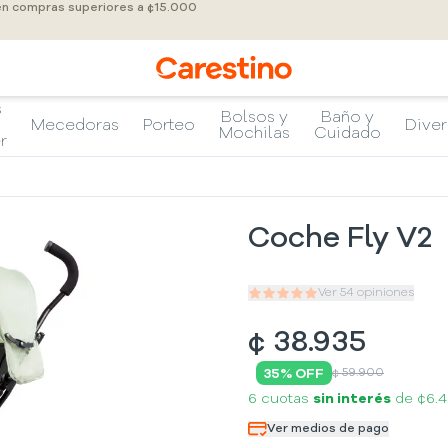
 en compras superiores a ¢15.000
s
Bolsos y
Baño y
Mecedoras
Porteo
Diver
Mochilas
Cuidado
r
Coche Fly V2
Ver
54
opiniones
¢
38.935
35
% OFF
¢ 59.900
6 cuotas
sin interés
de
¢6.
Ver medios de pago