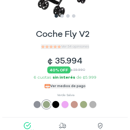
Slide
Slide
Slide
1
Slide
2
3
4
Coche Fly V2
Ver
54
opiniones
¢
35.994
40
% OFF
¢ 59.990
6 cuotas
sin interés
de
¢5.999
Ver medios de pago
Verde Salvia