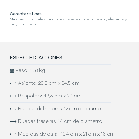
Características
¿C
Mirá las principales funciones de este modelo clásico, elegante y
Se
muy completo.
ESPECIFICACIONES
▨
Peso: 4,18 kg
⟷
Asiento: 28,5 cm x 24,5 cm
⟷
Respaldo: 43,5 cm x 29 cm
⟷
Ruedas delanteras: 12 cm de diámetro
⟷
Ruedas traseras: 14 cm de diámetro
⟷
Medidas de caja : 104 cm x 21 cm x 16 cm