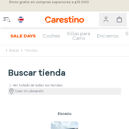
Envío gratis en compras superiores a ¢15.000
Sillas para
S
SALE DAYS
Coches
Encierros
Carro
Inicio
Tiendas
Buscar tienda
Ver listado de todas las tiendas
Usar mi ubicación
Escazu