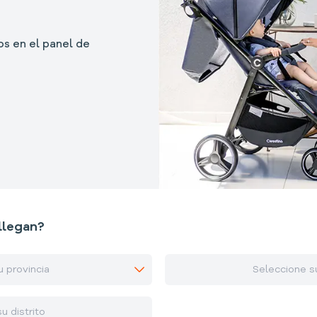
s en el panel de
llegan?
u provincia
Seleccione s
u distrito