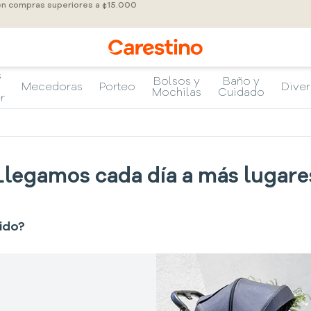
 en compras superiores a ¢15.000
s
Bolsos y
Baño y
Mecedoras
Porteo
Diver
Mochilas
Cuidado
r
Llegamos cada día a más lugare
ido?