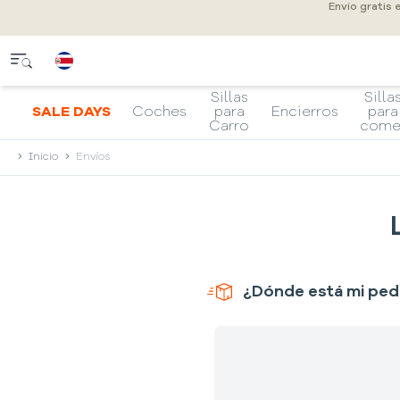
Envío gratis
Sillas
Silla
SALE DAYS
Coches
para
Encierros
para
Carro
come
Inicio
Envíos
¿Dónde está mi ped