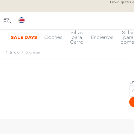
Envío gratis
Sillas
Silla
SALE DAYS
Coches
para
Encierros
para
Carro
come
Inicio
Ingresar
In