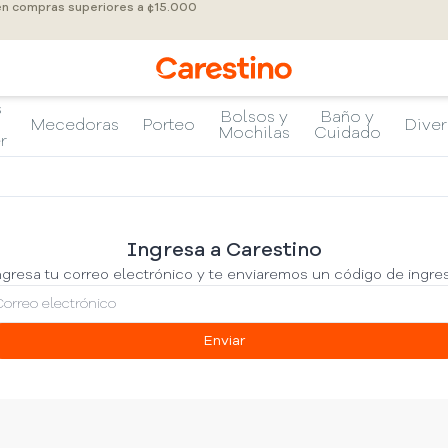
 en compras superiores a ¢15.000
s
Bolsos y
Baño y
Mecedoras
Porteo
Diver
Mochilas
Cuidado
r
Ingresa a Carestino
gresa tu correo electrónico y te enviaremos un código de ingre
Enviar