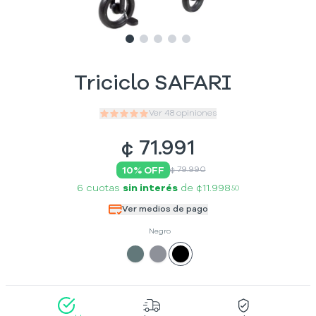
Slide
Slide
Slide
1
Slide
2
Slide
3
4
5
Triciclo SAFARI
Ver
48
opiniones
¢
71.991
10
% OFF
¢ 79.990
6 cuotas
sin interés
de
¢11.998
50
Ver medios de pago
Negro