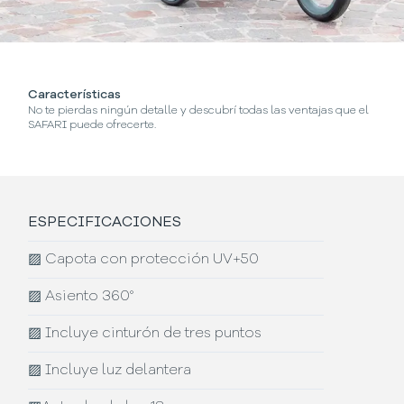
Características
¿
No te pierdas ningún detalle y descubrí todas las ventajas que el
Se
SAFARI puede ofrecerte.
ESPECIFICACIONES
▨
Capota con protección UV+50
▨
Asiento 360°
▨
Incluye cinturón de tres puntos
▨
Incluye luz delantera