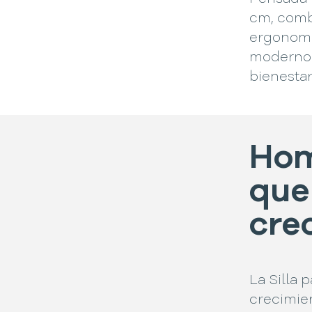
cm, comb
ergonomí
moderno q
bienestar
Hom
que
cre
La Silla
crecimie