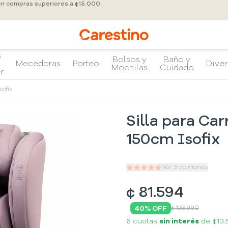
 en compras superiores a ¢15.000
s
Bolsos y
Baño y
Mecedoras
Porteo
Diver
Mochilas
Cuidado
r
sofix
Silla para Ca
150cm Isofix
Ver
3
opiniones
¢
81.594
40
% OFF
¢ 135.990
6 cuotas
sin interés
de
¢13.