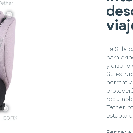
des
viaj
La Silla 
para brin
y diseño 
Su estruc
normativa
protecció
regulable
Tether, o
estable d
Pensada 