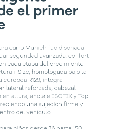
de el primer
e
para carro Munich fue diseñada
dar seguridad avanzada, confort
en cada etapa del crecimiento.
tura i-Size, homologada bajo la
 europea R129, integra
n lateral reforzada, cabezal
 en altura, anclaje ISOFIX y Top
freciendo una sujeción firme y
entro del vehículo.
para niños desde 76 hasta 150