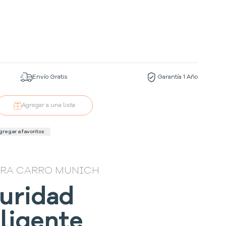
Envío Gratis
Garantía 1 Año
Agregar a una lista
gregar a favoritos
ARA CARRO MUNICH
uridad
eligente