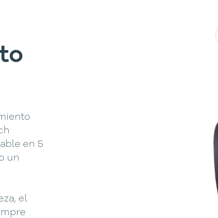
to
a
imiento
ich
able en 5
do un
za, el
iempre