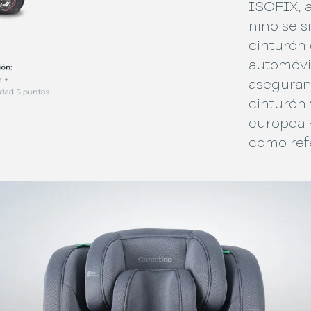
ISOFIX, a
niño se si
cinturón
automóvil
aseguran
cinturón
europea R
como ref