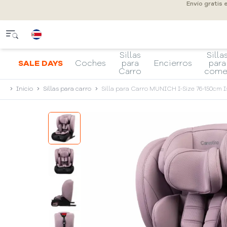
Envío gratis
Sillas
Silla
SALE DAYS
Coches
para
Encierros
para
Carro
come
Inicio
Sillas para carro
Silla para Carro MUNICH I-Size 76-150cm I