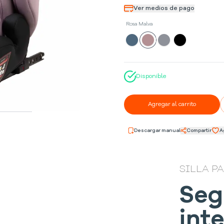
Ver medios de pago
Rosa Malva
Disponible
Agregar al carrito
Descargar manual
Compartir
A
SILLA P
Seg
int