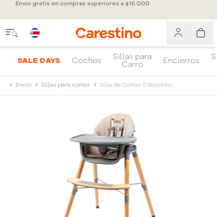
Envío gratis en compras superiores a ¢15.000
Sillas para
S
SALE DAYS
Coches
Encierros
Carro
Inicio
Sillas para comer
Silla de Comer Estocolmo