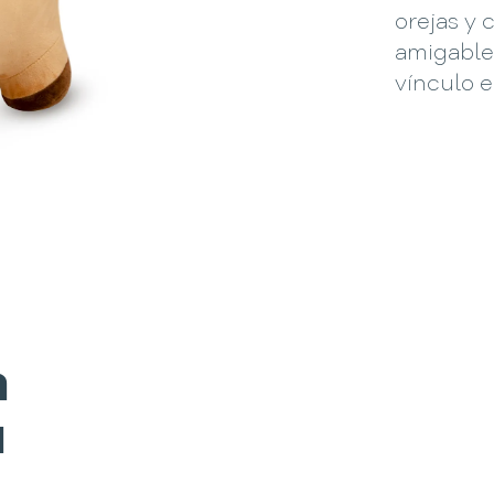
orejas y 
amigables
vínculo 
a
u