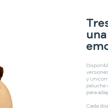
Tre
una
emo
Disponibl
versione
y Unicorn
peluche 
para adap
Cada dis