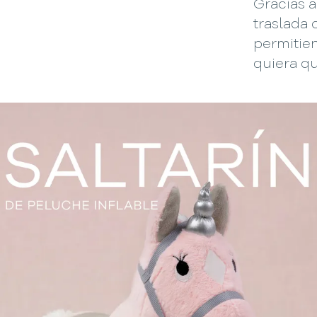
Gracias a
traslada 
permitie
quiera qu