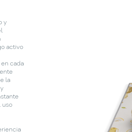
o y
l
á
o activo
d en cada
tente
e la
 y
nstante
l uso
eriencia