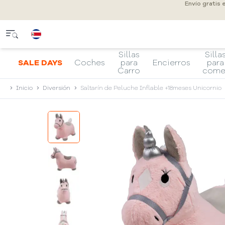
Envío gratis
Sillas
Silla
SALE DAYS
Coches
para
Encierros
para
Carro
come
Inicio
Diversión
Saltarín de Peluche Inflable +18meses Unicornio