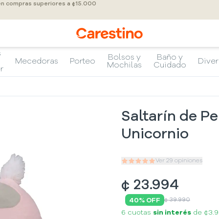
 en compras superiores a ¢15.000
s
Bolsos y
Baño y
Mecedoras
Porteo
Diver
Mochilas
Cuidado
r
Saltarín de P
Unicornio
Ver
29
opiniones
¢
23.994
40
% OFF
¢ 39.990
6 cuotas
sin interés
de
¢3.