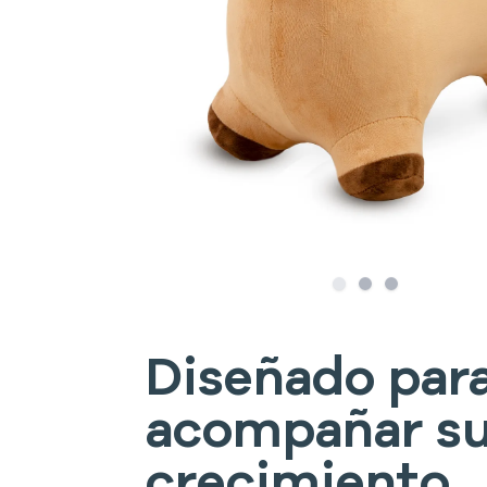
Slide
Slide
1
Slide
2
3
Diseñado par
acompañar s
crecimiento