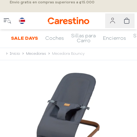
Envío gratis en compras superiores a ¢15.000
Sillas para
S
SALE DAYS
Coches
Encierros
Carro
Inicio
Mecedoras
Mecedora Bouncy