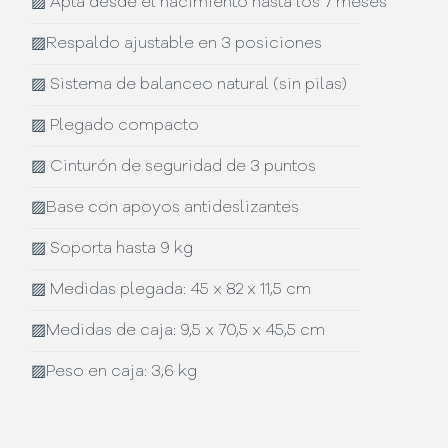
▨
Apta desde el nacimiento hasta los 7 meses
▨
Respaldo ajustable en 3 posiciones
▨
Sistema de balanceo natural (sin pilas)
▨
Plegado compacto
▨
Cinturón de seguridad de 3 puntos
▨
Base con apoyos antideslizantes
▨
Soporta hasta 9 kg
▨
Medidas plegada: 45 x 82 x 11,5 cm
▨
Medidas de caja: 9,5 x 70,5 x 45,5 cm
▨
Peso en caja: 3,6 kg