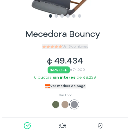
Slide
Slide
Slide
1
Slide
2
Slide
3
Slide
4
5
6
Mecedora Bouncy
Ver
5
opiniones
¢
49.434
34
% OFF
¢ 74.900
6 cuotas
sin interés
de
¢8.239
Ver medios de pago
Gris Lobo