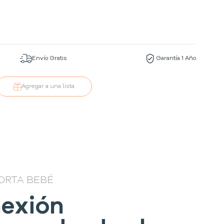
Envío Gratis
Garantía 1 Año
Agregar a una lista
ORTA BEBÉ
exión