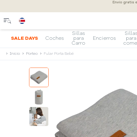
Envío gratis
Sillas
Silla
SALE DAYS
Coches
para
Encierros
para
Carro
come
Inicio
Porteo
Fular Porta Bebé