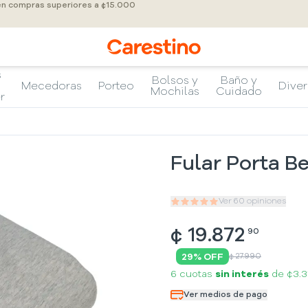
 en compras superiores a ¢15.000
s
Bolsos y
Baño y
Mecedoras
Porteo
Diver
Mochilas
Cuidado
r
Fular Porta B
Ver
60
opiniones
¢
19.872
90
29
% OFF
¢ 27.990
6 cuotas
sin interés
de
¢3.3
Ver medios de pago