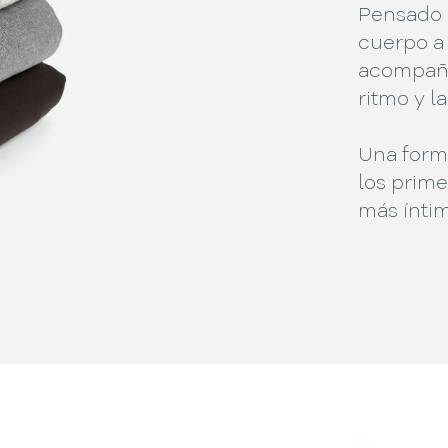
Pensado 
cuerpo a 
acompaña
ritmo y l
Una forma
los prim
más íntim