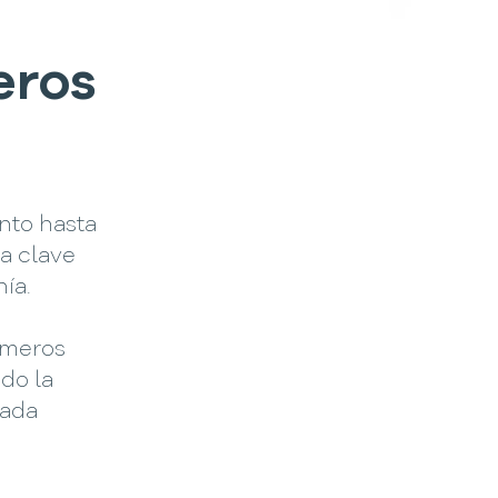
eros
nto hasta
a clave
ía.
imeros
do la
cada