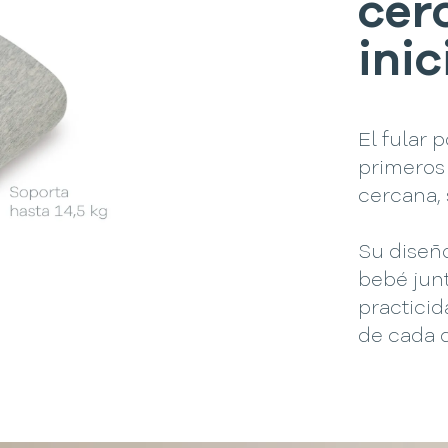
cer
inic
El fular
primeros
cercana, 
Su diseño
bebé jun
practici
de cada d