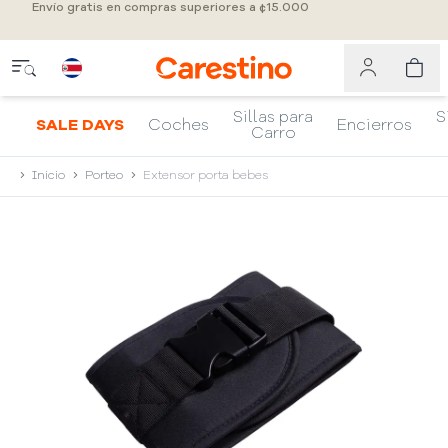
Envío gratis en compras superiores a ¢15.000
Sillas para
S
SALE DAYS
Coches
Encierros
Carro
Inicio
Porteo
Extensor porta bebes