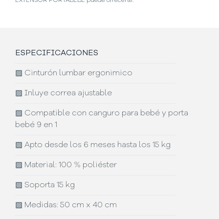
EXTENSOR PORTABEBÉ puede ofrecerte.
ESPECIFICACIONES
▨
Cinturón lumbar ergonimico
▨
Inluye correa ajustable
▨
Compatible con canguro para bebé y porta
bebé 9 en 1
▨
Apto desde los 6 meses hasta los 15 kg
▨
Material: 100 % poliéster
▨
Soporta 15 kg
▨
Medidas: 50 cm x 40 cm