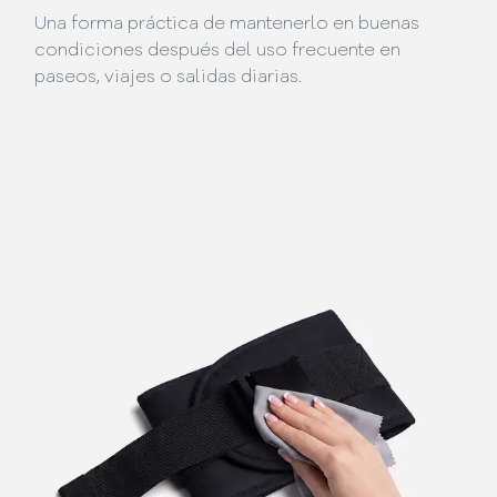
Una forma práctica de mantenerlo en buenas
condiciones después del uso frecuente en
paseos, viajes o salidas diarias.