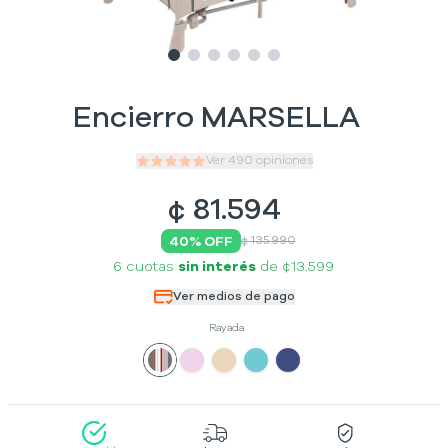
Slide
Slide
Slide
1
Slide
2
Slide
3
Slide
4
5
6
Encierro MARSELLA
Ver
490
opiniones
¢
81.594
40
% OFF
¢ 135.990
6 cuotas
sin interés
de
¢13.599
Ver medios de pago
Rayada