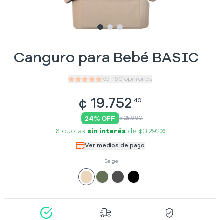
Slide
Slide
Slide
1
2
3
Canguro para Bebé BASIC
Ver
160
opiniones
¢
19.752
40
24
% OFF
¢ 25.990
6 cuotas
sin interés
de
¢3.292
06
Ver medios de pago
Beige