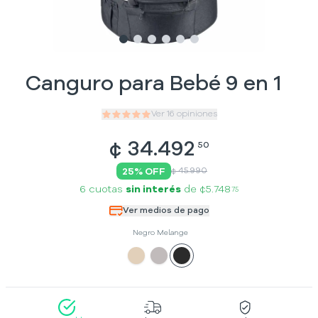
Slide
Slide
Slide
1
Slide
2
Slide
3
Slide
4
5
6
Canguro para Bebé 9 en 1
Ver
16
opiniones
¢
34.492
50
25
% OFF
¢ 45.990
6 cuotas
sin interés
de
¢5.748
75
Ver medios de pago
Negro Melange