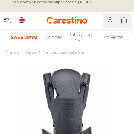
Envío gratis en compras superiores a ¢15.000
Sillas para
S
SALE DAYS
Coches
Encierros
Carro
Inicio
Porteo
Canguro para Bebé 9 en 1