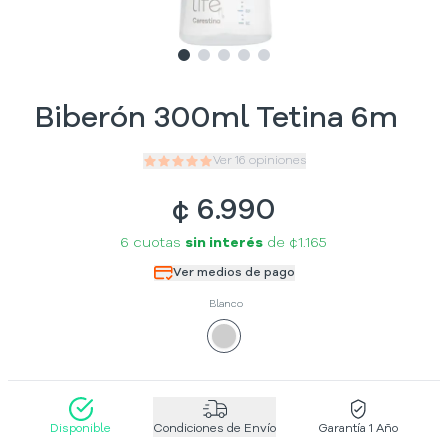
Slide
Slide
Slide
1
Slide
2
Slide
3
4
5
Biberón 300ml Tetina 6m
Ver
16
opiniones
¢
6.990
6 cuotas
sin interés
de
¢1.165
Ver medios de pago
Blanco
Disponible
Condiciones de Envío
Garantía 1 Año