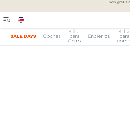
Envío gratis
Sillas
Silla
SALE DAYS
Coches
para
Encierros
para
Carro
come