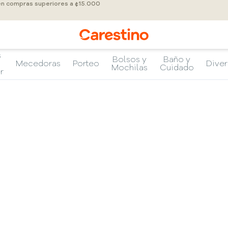
 en compras superiores a ¢15.000
s
Bolsos y
Baño y
Mecedoras
Porteo
Diver
Mochilas
Cuidado
r