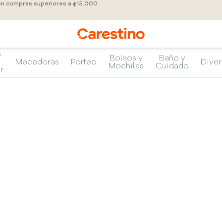
 en compras superiores a ¢15.000
s
Bolsos y
Baño y
Mecedoras
Porteo
Diver
Mochilas
Cuidado
r