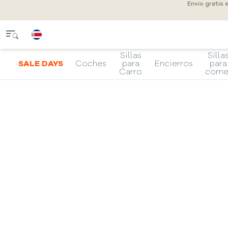
Envío gratis
Sillas
Silla
SALE DAYS
Coches
para
Encierros
para
Carro
come